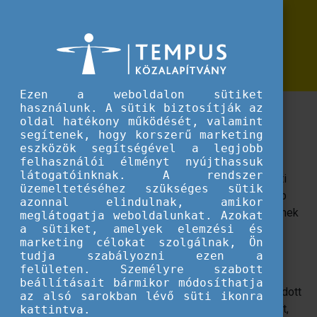
Erasmus+
Egyéni tréning programok várják az
Egyéni tréning programok várják az Erasmus+ program szakembereit
Erasmus+ program szakembereit
Ezen a weboldalon sütiket
használunk. A sütik biztosítják az
A tréningek célja a minőségi projektmegvalósítás
oldal hatékony működését, valamint
támogatása. Összegyűjtöttük a következő időszak
segítenek, hogy korszerű marketing
lehetőségeit.
eszközök segítségével a legjobb
felhasználói élményt nyújthassuk
látogatóinknak. A rendszer
Az Erasmus+ programban részt vevő országok nemzeti
üzemeltetéséhez szükséges sütik
irodái a program céljainak és prioritásainak hatékonyabb
azonnal elindulnak, amikor
megvalósulását szolgáló tréning programokat szerveznek
meglátogatja weboldalunkat. Azokat
a sütiket, amelyek elemzési és
nemzetközi együttműködési tevékenységük (TCA –
marketing célokat szolgálnak, Ön
Training and Cooperation Activity) keretében.
tudja szabályozni ezen a
felületen. Személyre szabott
A kiválasztott jelentkezők számára a Tempus
beállításait bármikor módosíthatja
Közalapítvány megszervezi a nemzetközi utazást az adott
az alsó sarokban lévő süti ikonra
tréning program országába, fizeti az utasbiztosítás díját,
kattintva.