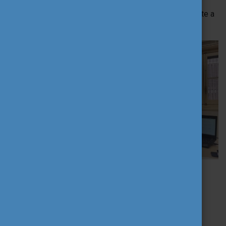
A képzéshez gazdag kulturális program társult
(városnézések, múzeumlátogatások), amely szélesítette a
résztvevők interkulturális látókörét.
Portugália, Madeira –
Learning Together
Egy kollégánk vett részt a
„
Teaching with AI: Tools &