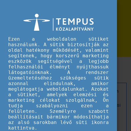
Erasmus+
Erasmus+ hírek
Innovatív szakmai képzések
Innovatív szakmai képzések segítségével készültek fel az új tanévre az Eu
segítségével készültek fel az új
tanévre az Európa 2000 Gimnázium
Ezen a weboldalon sütiket
pedagógusai
használunk. A sütik biztosítják az
oldal hatékony működését, valamint
segítenek, hogy korszerű marketing
eszközök segítségével a legjobb
Erasmus+ Mobilitási Akkreditációs képzések
felhasználói élményt nyújthassuk
Dublinban, Córdobában és Madeirán.
látogatóinknak. A rendszer
üzemeltetéséhez szükséges sütik
azonnal elindulnak, amikor
meglátogatja weboldalunkat. Azokat
Az
Európa 2000 Gimnázium
pedagógusai idén nyáron
a sütiket, amelyek elemzési és
is új tudással, inspirációkkal és nemzetközi
marketing célokat szolgálnak, Ön
tapasztalatokkal gazdagodtak az
Erasmus+ mobilitási
tudja szabályozni ezen a
felületen. Személyre szabott
akkreditáció
keretében
beállításait bármikor módosíthatja
(Projektazonosító: 2024-1-HU01-KA121-SCH-
az alsó sarokban lévő süti ikonra
000230784).
kattintva.