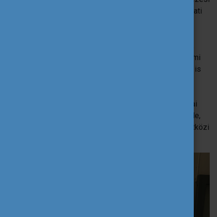
technikák és a projektalapú megközelítés gyakorlati
példái.
Mindfulness & Wellbeing in Education
(1 fő):
stresszkezelési és figyelemfókuszáló technikák,
mindfulness-gyakorlatok, amelyek a diákok érzelmi
intelligenciáját és a tanárok mentális egészségét is
támogatják.
AI & Digital Tools for Education
(1 fő):
mesterséges intelligenciát és digitális pedagógiai
eszközöket (pl. ChatGPT, Magic School AI, Eduaide,
Canva, Genially) ismertek meg, valamint új nemzetközi
partnerkapcsolatok épültek.