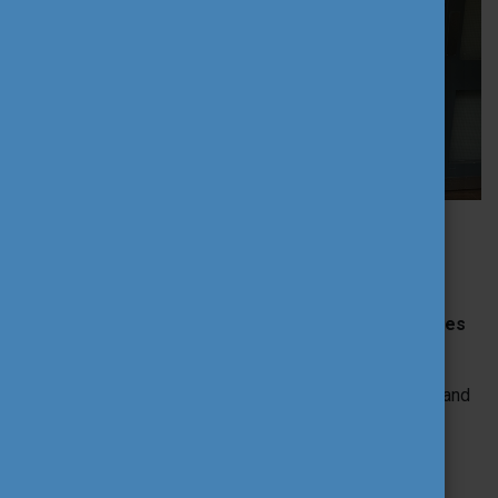
Spanyolország, Córdoba –
Academia Barcelona
Két kolléga vett részt az
„AI in Education – Possibilities
and Practices”
képzésen.
ChatGPT and Artificial Intelligence Applied to Teaching and
Content címet viselő program középpontjában az AI
oktatási integrációja állt: óratervezés, differenciálás és
tanulói önállóság támogatása.