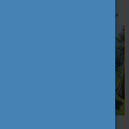
Techniques
”
képzésen, ahol az AI-tudatos és felelős
tanórai alkalmazását tanulmányozta.
A program során AI-vezérelt óraterveket dolgozott ki, és
nemzetközi tapasztalatcserében is részesült.
Intézményi hatás