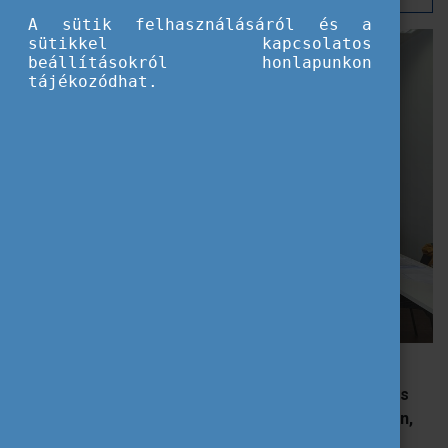
A sütik felhasználásáról és a
sütikkel kapcsolatos
beállításokról honlapunkon
tájékozódhat.
Dublinban, Córdobában és Madeirán összesen tíz
kollégánk vett részt
nyelvi, módszertani, wellbeing és
mesterséges intelligenciára fókuszáló képzéseken,
amelyek nemcsak egyéni fejlődésüket szolgálták,