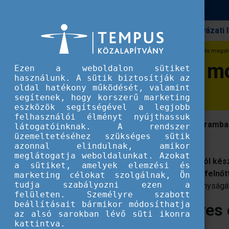
Pályázati
Erasmus+
Felnőtt tanulási mobilitás: kihívások és mego
Felnőtt tanulási m
Ezen a weboldalon sütiket
használunk. A sütik biztosítják az
oldal hatékony működését, valamint
segítenek, hogy korszerű marketing
eszközök segítségével a legjobb
felhasználói élményt nyújthassuk
Új kutatás tárja fel az Erasmus+ programban 
látogatóinknak. A rendszer
üzemeltetéséhez szükséges sütik
és lehetőségeket.
azonnal elindulnak, amikor
meglátogatja weboldalunkat. Azokat
A Tempus Közalapítvány megbízásából készü
a sütiket, amelyek elemzési és
nehézségeit és kihívásait vizsgálja a felnőt
marketing célokat szolgálnak, Ön
tudja szabályozni ezen a
oktatók és tanulók mobilitásának hatékonyságát
felületen. Személyre szabott
beállításait bármikor módosíthatja
Miért sikeresek egyes
az alsó sarokban lévő süti ikonra
kattintva.