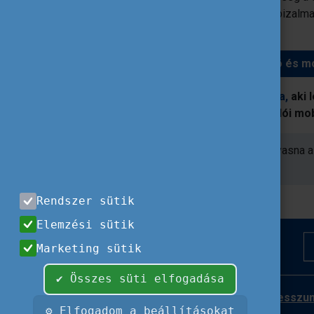
a külföldi mobilitás fejleszti az önbizalm
nyithat meg a résztvevők előtt.
Olvassa el inspiráló és m
Hruskó Erika
az Erasmus35 egyik arca,
aki 
vágott bele az Erasmus+ felnőtt tanulói mob
Amennyiben további információkat olvasna 
weboldalunkat!
Rendszer sütik
Elemzési sütik
Marketing sütik
✔ Összes süti elfogadása
Impresszu
⚙ Elfogadom a beállításokat