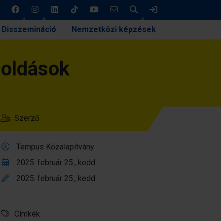
Keresés
Bejelentkezés
Disszemináció
Nemzetközi képzések
goldások
Szerző
Tempus Közalapítvány
2025. február 25., kedd
2025. február 25., kedd
Címkék