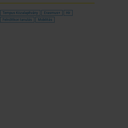
Tempus Közalapítvány
Erasmus+
Hír
Felnőttkori tanulás
Mobilitás