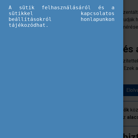
kevésbé?
A sütik felhasználásáról és a
A tanulmány feltárja, hogy miért alulreprezent
sütikkel kapcsolatos
beállításokról honlapunkon
mobilitások, miközben mások jobban ki tudják h
tájékozódhat.
kutatás 12 országban végzett online felmérése
esettanulmányok egészítettek ki.
Személyes betekintés 
Az esettanulmányok során interjúkat készített
felnőtt tanulási szektor megvalósítóival. Ezek a
kihasználását befolyásoló tényezőkbe.
Elolv
A kutatás szerint a
hátráltató tényezők
köz
családi kötelezettségek,
valamint az
alacs
Milyen lehetőséget bi