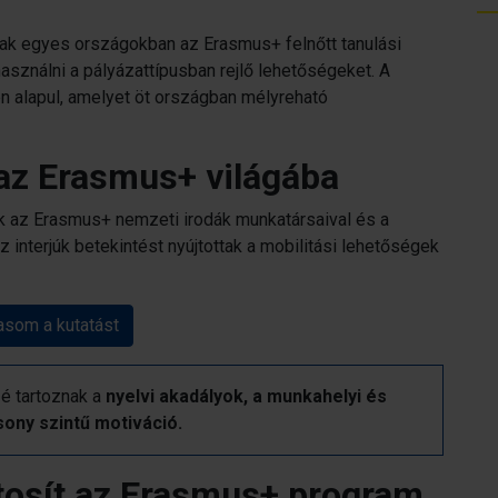
áltak egyes országokban az Erasmus+ felnőtt tanulási
asználni a pályázattípusban rejlő lehetőségeket. A
n alapul, amelyet öt országban mélyreható
az Erasmus+ világába
ek az Erasmus+ nemzeti irodák munkatársaival és a
z interjúk betekintést nyújtottak a mobilitási lehetőségek
asom a kutatást
é tartoznak a
nyelvi akadályok, a munkahelyi és
ony szintű motiváció.
ztosít az Erasmus+ program