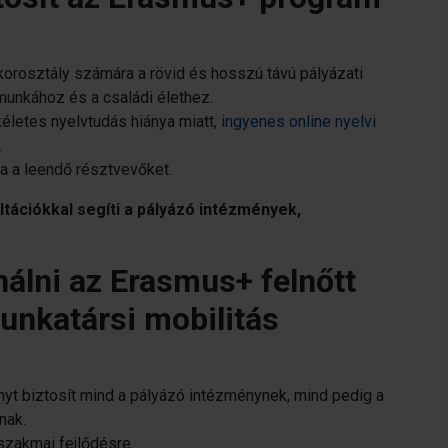
orosztály számára a rövid és hosszú távú pályázati
munkához és a családi élethez.
életes nyelvtudás hiánya miatt,
ingyenes online nyelvi
.
ja a leendő résztvevőket.
tációkkal segíti a pályázó intézmények,
álni az Erasmus+ felnőtt
munkatársi mobilitás
nyt biztosít mind a pályázó intézménynek, mind pedig a
ónak.
szakmai fejlődésre.