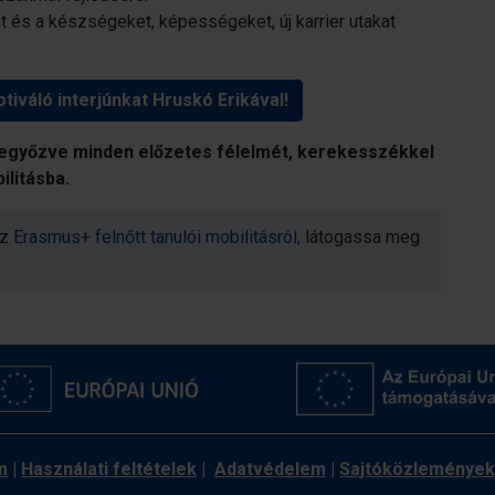
at és a készségeket, képességeket, új karrier utakat
otiváló interjúnkat Hruskó Erikával!
legyőzve minden előzetes félelmét, kerekesszékkel
ilitásba.
az
Erasmus+ felnőtt tanulói mobilitásról,
látogassa meg
m
|
Használati feltételek
|
Adatvédelem
|
Sajtóközlemények