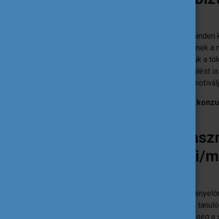
a pályázóknak?
rugalmas lehetőségeket biztosít minden k
lehetőségekkel, amelyek illeszkednek a 
a résztvevőknek nem kell aggódniuk a tök
kurzusok
segíthetik már a felkészülést is
jópéldákkal és sikertörténetekkel motivál
A Tempus Közalapítvány pedig online konzul
szervezetek munkáját.
Miért érdemes kihaszn
tanulói, vagy oktatói/
lehetőségét?
a mobilitásban való részvétel versenyelő
mobilitásban részt vevő oktatónak, tanul
a mobilitás az egyik legjobb lehetőség a 