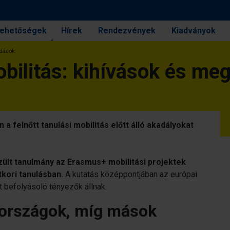
 lehetőségek
Hírek
Rendezvények
Kiadványok
ldások
obilitás: kihívások és me
a felnőtt tanulási mobilitás előtt álló akadályokat
lt tanulmány az Erasmus+ mobilitási projektek
tkori tanulásban.
A kutatás középpontjában az európai
 befolyásoló tényezők állnak.
 országok, míg mások