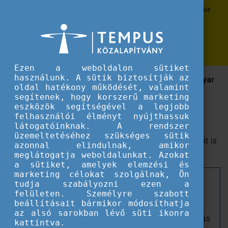
Erasmus+
Ismerje meg az Európai Innovatív Tanítási Díj díjazottjait!
Ismerje meg az Európai Innovatív
Tanítási Díj díjazottjait!
Ezen a weboldalon sütiket
használunk. A sütik biztosítják az
Videóinterjúban mutatkoznak be a 2025-ös év magyar
oldal hatékony működését, valamint
EITA díjazottjai.
segítenek, hogy korszerű marketing
eszközök segítségével a legjobb
2025-ben az Európai Bizottság 5 kategóriában 117
felhasználói élményt nyújthassuk
látogatóinknak. A rendszer
kezdeményezést tüntetett ki
Európai Innovatív Tanítási
üzemeltetéséhez szükséges sütik
Díjjal
, a díjazottak között pedig két magyar projektgazdát is
azonnal elindulnak, amikor
köszönthetünk.
meglátogatja weboldalunkat. Azokat
a sütiket, amelyek elemzési és
marketing célokat szolgálnak, Ön
Ismerje meg
a
Zachor Alapítvány – A társadalmi
tudja szabályozni ezen a
felületen. Személyre szabott
emlékezetért
„Videóinterjúkra Épülő Digitális
beállításait bármikor módosíthatja
Oktatás Európai Szakmai Hálózata:
az alsó sarokban lévő süti ikonra
Kulcskompetenciák és az Állampolgári Szerepvállalás
kattintva.