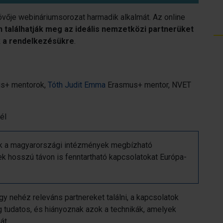
övője webináriumsorozat harmadik alkalmát. Az online
n
találhatják meg az ideális nemzetközi partnerüket
k a rendelkezésükre
.
s+ mentorok,
Tóth Judit Emma
Erasmus+ mentor, NVET
él
nak a magyarországi intézmények megbízható
k hosszú távon is fenntartható kapcsolatokat Európa-
 nehéz releváns partnereket találni, a kapcsolatok
 tudatos, és hiányoznak azok a technikák, amelyek
át.