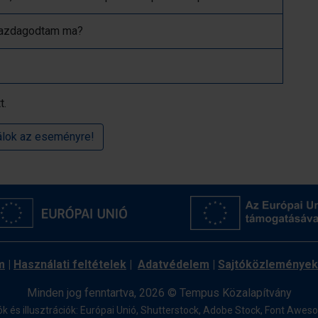
 gazdagodtam ma?
t.
álok az eseményre!
m
|
Használati feltételek
|
Adatvédelem
|
Sajtóközlemények
Minden jog fenntartva, 2026 © Tempus Közalapítvány
ók és illusztrációk: Európai Unió, Shutterstock, Adobe Stock,
Font Awes