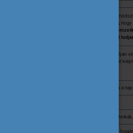
A 1,5 órás program során ezért olyan módsz
amelyek segítik a résztvevőket abban, hogy
magabiztosabban mozogjanak a nemzetk
sajátosságaik figyelembevételével tudja
A program során bemutatásra kerülnek olyan vi
elősegíthetik a hatékony partnerkapcsolat kiép
A tervezett program:
15.00 - 15.10
Bevezetés, célok és a na
15.10 - 15.30
A jó partnerség titka
15.30 - 15.45
Partnerkeresési technikák,
15.45 - 16.10
A blended mobilitás fogalm