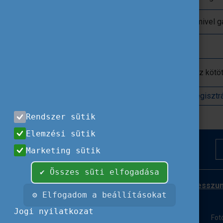
16.10 - 16.20
Reflektív zárókör - mivel
16.20 - 16.30
Kérdések, zárás
A részvétel ingyenes, de regisztrációhoz kötöt
Regisztr
Rendszer sütik
Elemzési sütik
Marketing sütik
✔ Összes süti elfogadása
Impresszu
⚙ Elfogadom a beállításokat
Jogi nyilatkozat
Fot