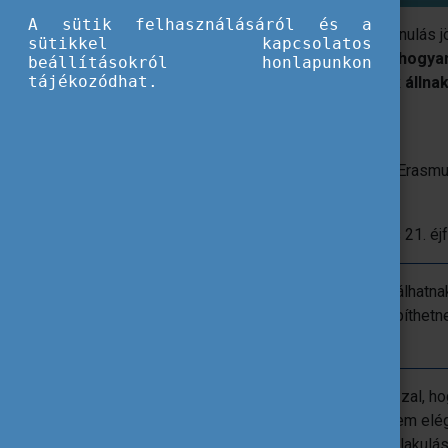
A sütik felhasználásáról és a
A Tempus Közalapítvány meghirdeti A tanulás j
sütikkel kapcsolatos
eseményen a résztvevők megtudhatják,
hogya
beállításokról honlapunkon
tájékozódhat.
és ehhez milyen digitális megoldások állna
Időpont:
2026.04.23. | 15:00-16:30
Helyszín
: Online, Zoom
Előadók:
Szeles Beáta
,
Hegedüs Beáta
Erasmu
szakértő
A regisztráció határideje:
2026. április 21. éjf
A webinárium témája, hogy hogyan találhat
nemzetközi partnereket, és hogyan építhetne
szerte.
Magyarországon sok intézmény küzd azzal, hogy
gyakran esetlegesek, a kommunikáció nem elég
segítenék a valódi együttműködések kialakulás