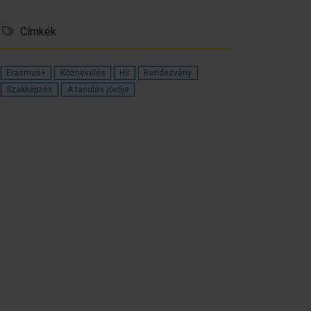
Címkék
Erasmus+
Köznevelés
Hír
Rendezvény
Szakképzés
A tanulás jövője