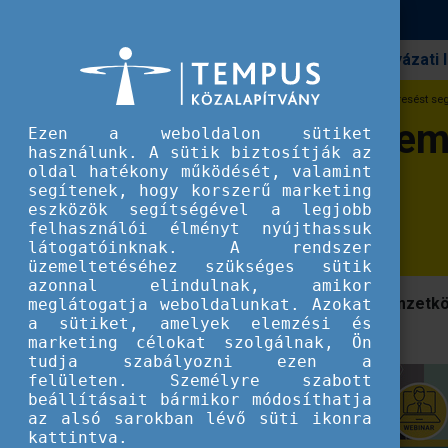
Pályázati
Erasmus+
It's a match! - Nemzetközi partnerkeresést seg
It's a match! - Ne
Ezen a weboldalon sütiket
használunk. A sütik biztosítják az
oldal hatékony működését, valamint
április 23-án
segítenek, hogy korszerű marketing
eszközök segítségével a legjobb
felhasználói élményt nyújthassuk
látogatóinknak. A rendszer
üzemeltetéséhez szükséges sütik
azonnal elindulnak, amikor
Hogyan találhatják meg az ideális nemzetkö
meglátogatja weboldalunkat. Azokat
a sütiket, amelyek elemzési és
állnak a rendelkezésükre?
marketing célokat szolgálnak, Ön
tudja szabályozni ezen a
felületen. Személyre szabott
beállításait bármikor módosíthatja
az alsó sarokban lévő süti ikonra
kattintva.