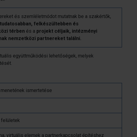
ereket és szemléletmódot mutatnak be a szakértők,
tudatosabban, felkészültebben és
özi térben
és a
projekt céljaik, intézményi
nak nemzetközi partnereket találni.
rtuális együttműködési lehetőségek, melyek
ítését.
p menetének ismertetése
 felületek
a, virtuális elemek a partnerkapcsolat építéshez