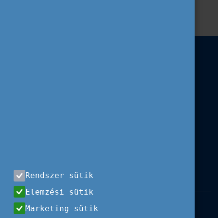
Erasmus+
Hír
Európai Nyelvi Díj
Rendszer sütik
Elemzési sütik
Impresszum
|
Használati feltételek
|
Marketing sütik