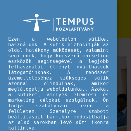
Erasmus+
Kiírásra került az Európai Nyelvi Díj
Kiírásra került az Európai Nyelvi Díj 2022-es pályázati felhívása
2022-es pályázati felhívása
Ezen a weboldalon sütiket
használunk. A sütik biztosítják az
A pályázati határidő 2022. szeptember 7.
oldal hatékony működését, valamint
segítenek, hogy korszerű marketing
eszközök segítségével a legjobb
felhasználói élményt nyújthassuk
látogatóinknak. A rendszer
üzemeltetéséhez szükséges sütik
azonnal elindulnak, amikor
meglátogatja weboldalunkat. Azokat
a sütiket, amelyek elemzési és
marketing célokat szolgálnak, Ön
tudja szabályozni ezen a
felületen. Személyre szabott
beállításait bármikor módosíthatja
az alsó sarokban lévő süti ikonra
kattintva.