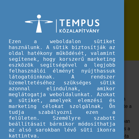
Erasmus+
Közel 300 ezer kiutazó, több mint 4
Közel 300 ezer kiutazó, több mint 4 ezer támogatott projekt: a 35 éves Era
ezer támogatott projekt: a 35 éves
Erasmus+ eredményei
Ezen a weboldalon sütiket
Magyarországon
használunk. A sütik biztosítják az
oldal hatékony működését, valamint
segítenek, hogy korszerű marketing
eszközök segítségével a legjobb
Az Európai Unió programja több évtizede van jelen
felhasználói élményt nyújthassuk
hazánkban, ez idő alatt rengeteg ember életére és
látogatóinknak. A rendszer
üzemeltetéséhez szükséges sütik
intézmény működésére volt hatással.
azonnal elindulnak, amikor
meglátogatja weboldalunkat. Azokat
Idén ünnepelte 35 születésnapját az Erasmus+, amely a
a sütiket, amelyek elemzési és
külföldi tanulást és a szakmai fejlődést támogatja szerte a
marketing célokat szolgálnak, Ön
tudja szabályozni ezen a
világon. Az Európai Bizottság egyik leghíresebb és
felületen. Személyre szabott
legjelentősebb kezdeményezésébe több mint 10 millióan
beállításait bármikor módosíthatja
kapcsolódtak már be az oktatás, a képzés, az ifjúság és a
az alsó sarokban lévő süti ikonra
kattintva.
sport területéről. Az 1987-ben alapított program 1998 óta