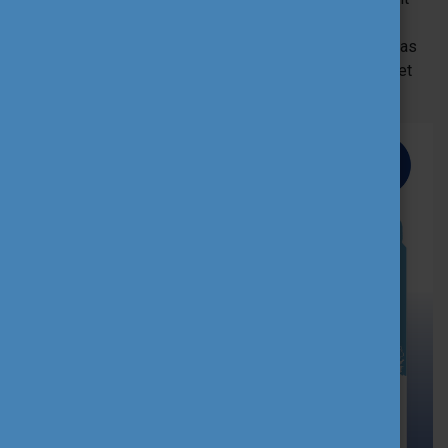
felhasználva infografikákon mutatjuk be, hány magyar
hallgató és hova utazott Erasmus-ösztöndíjjal az 1998-as
magyarországi indulása óta, illetve milyen eredményeket
ért el a kibővült program a 2014-es megújulása óta.