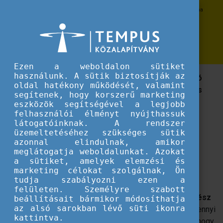
Erasmus+
Megjelent a Pályázati Pavilon legújabb, 2022. évi száma
Megjelent a Pályázati Pavilon
legújabb, 2022. évi száma
Ezen a weboldalon sütiket
használunk. A sütik biztosítják az
2022-ben ünnepli 35. születésnapját az Európai Unió
oldal hatékony működését, valamint
egyik legsikeresebb kezdeményezése: az Erasmus
segítenek, hogy korszerű marketing
program.
eszközök segítségével a legjobb
felhasználói élményt nyújthassuk
látogatóinknak. A rendszer
Idén ünnepli 35. születésnapját az
üzemeltetéséhez szükséges sütik
Európai Unió egyik legsikeresebb
azonnal elindulnak, amikor
meglátogatja weboldalunkat. Azokat
kezdeményezése: az Erasmus
a sütiket, amelyek elemzési és
program.
marketing célokat szolgálnak, Ön
tudja szabályozni ezen a
Így nem is lehetne más a 2022-es magazinunk
felületen. Személyre szabott
fókusztémája, mint az
Erasmus+ és az azt övező egész
beállításait bármikor módosíthatja
az alsó sarokban lévő süti ikonra
éves ünnepségsorozat
, mely során bemutathattuk mennyi
kattintva.
ember életére gyakorolt hatást az elmúlt évek alatt és hogy