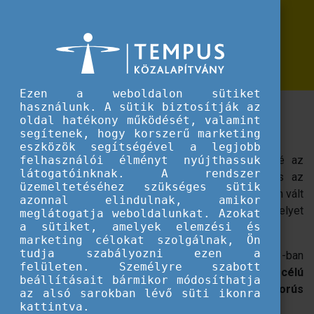
Erasmus+
Megjelent az Erasmus+ pályázati
Megjelent az Erasmus+ pályázati útmutató frissített változata!
útmutató frissített változata!
Ezen a weboldalon sütiket
használunk. A sütik biztosítják az
Angol nyelven elérhető a programhoz tartozó
oldal hatékony működését, valamint
útmutató legújabb verziója.
segítenek, hogy korszerű marketing
eszközök segítségével a legjobb
Az Európai Bizottság novemberben tette elérhetővé az
felhasználói élményt nyújthassuk
látogatóinknak. A rendszer
Erasmus+ program 2023-as pályázati felhívását és az
üzemeltetéséhez szükséges sütik
ehhez kapcsolódó útmutatót. Most pedig angol nyelven vált
azonnal elindulnak, amikor
elérhetővé a pályázati útmutató frissített változata, amelyet
meglátogatja weboldalunkat. Azokat
a sütiket, amelyek elemzési és
a
dokumentumtárból
lehet letölteni.
marketing célokat szolgálnak, Ön
tudja szabályozni ezen a
A dokumentum legújabb verziójából kiderül, hogy 2023-ban
felületen. Személyre szabott
kiemelt prioritást kap minden
együttműködési célú
beállításait bármikor módosíthatja
partnerség esetében az Ukrajnában zajló háborús
az alsó sarokban lévő süti ikonra
helyzetre történő reagálás
az érintett szektorban.
kattintva.