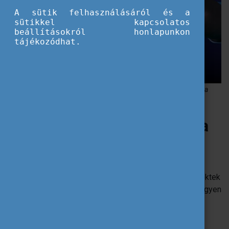
A sütik felhasználásáról és a
sütikkel kapcsolatos
beállításokról honlapunkon
tájékozódhat.
Mesterséges intelligencia alkalmazások és eszközök használata a
projektkommunikációban
Hatékonyság és etika kéz a
kézben
A hatékony projektkommunikáció nagy mértékben
hozzájárulhat az Erasmus+ projektek sikeréhez. A projektek
során számos érdekelt féllel kell kapcsolatot tartani, legyen
szó partnerekről, a közvetett, vagy a közvetlen
célcsoportokról, vagy akár a szélesebb közönségről.