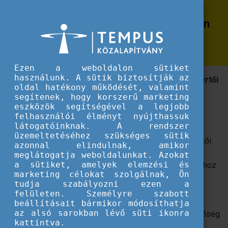
Erasmus+
National VET Team 2023 - Fókuszban
National VET Team 2023 - Fókuszban a szakképzés fejlesztése
a szakképzés fejlesztése
Ezen a weboldalon sütiket
használunk. A sütik biztosítják az
A National VET Team / Nemzeti Szakképzési Szakértői
oldal hatékony működését, valamint
Munkacsoport 2023-ban is számos szolgáltatással
segítenek, hogy korszerű marketing
kívánja támogatni a szakképzésben érintett
eszközök segítségével a legjobb
intézményeket, az ott dolgozó vezetők
felhasználói élményt nyújthassuk
látogatóinknak. A rendszer
üzemeltetéséhez szükséges sütik
2023-ban 4 nagy tematikus területre fókuszál a szakértői
azonnal elindulnak, amikor
hálózat:
projektmenedzsment, projektoktatás,
meglátogatja weboldalunkat. Azokat
a sütiket, amelyek elemzési és
digitalizáció és nemzetköziesítés.
Ezekhez a témákhoz
marketing célokat szolgálnak, Ön
kapcsolódóan ebben az évben is számos rendezvény,
tudja szabályozni ezen a
workshop várja majd érdeklődőit, amelyek során – az
felületen. Személyre szabott
elméleti ismeretek befogadása mellett – együtt
beállításait bármikor módosíthatja
az alsó sarokban lévő süti ikonra
gondolkodásra, csoportos feladat-megoldásra is lehetőség
kattintva.
adódik majd.