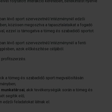
ivel folytatott interakció keretében, betekintést nyerve
an lévő sport szervezetnél/intézménynél edzői
en, közösen megosztva a tapasztalataikat a fogadó
al, ezzel is támogatva a tömeg és szabadidő sportot.
an lévő sport szervezetnél/intézménynél a fenti
ésben, azok előkészítése céljából.
 profitszerzés.
akik a tömeg és szabadidő sport megvalósításán
zményben;
 munkatársai
, akik tevékenységük során a tömeg és
t segítik elő;
m edzői feladatokat látnak el.