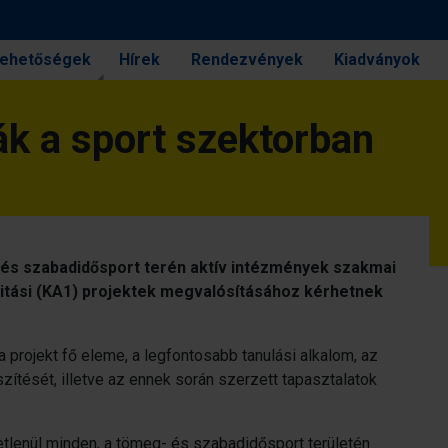
 lehetőségek
Hírek
Rendezvények
Kiadványok
ák a sport szektorban
s szabadidősport terén aktív intézmények szakmai
litási (KA1) projektek megvalósításához kérhetnek
a projekt fő eleme, a legfontosabb tanulási alkalom, az
ítését, illetve az ennek során szerzett tapasztalatok
etlenül minden, a tömeg- és szabadidősport területén