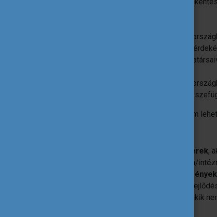
intézmény munkatársaival, önkéntese
az ő mindennapi munkájukba.
Edzői tevékenység (7-45 nap)
megvalósítható egy programországb
tevékenység megvalósítása érdekéb
intézmény edzőivel és munkatársaiv
Előkészítő látogatás
megvalósítható egy programországb
tevékenységekkel szoros összefügg
A megvalósított tevékenységek célja nem lehet
Támogatható résztvevők
Edzők és egyéb sport szakemberek
, 
dolgoznak a pályázó szervezetben/inté
Egyéb
sportszervezetek/intézmények
szabadidő sport megvalósulását, fejlődésé
Sportszervezetek önkéntesei
, akik ne