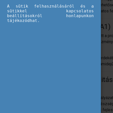
működő sportszervezet számára kínál lehetős
A sütik felhasználásáról és a
sütikkel kapcsolatos
pályázónak lehetőséget biztosít a fokozatos f
beállításokról honlapunkon
tájékozódhat.
Mobilitási projektek (KA1)
Az Erasmus+ prioritása 2021-2027 között a pr
képzés különböző szintjein működő intézmény
bekapcsolódni a programba.
A nemzetközi projektek megvalósítása érdeké
sportszervezet választhatják a rövid futamidejű
Rövid futamidejű mobilitás
Pályázattípus célja
A rövid futamidejű mobilitási projektek pályáz
dolgozók és oktatók kompetenciáinak, készsé
támogatása a sportoktatás minőségének fejlesz