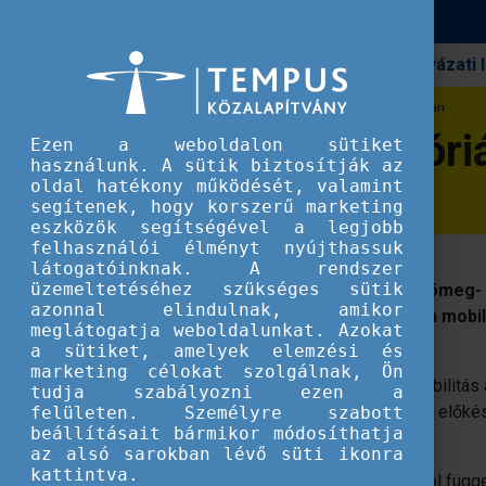
Pályázati
Erasmus+
Pályázati kategóriák a sport szektorban
Pályázati kategóri
Ezen a weboldalon sütiket
használunk. A sütik biztosítják az
oldal hatékony működését, valamint
segítenek, hogy korszerű marketing
eszközök segítségével a legjobb
felhasználói élményt nyújthassuk
látogatóinknak. A rendszer
üzemeltetéséhez szükséges sütik
Az Erasmus+ program keretében a tömeg- é
azonnal elindulnak, amikor
fejlesztési céljaik elérése érdekében mobi
meglátogatja weboldalunkat. Azokat
támogatást.
a sütiket, amelyek elemzési és
marketing célokat szolgálnak, Ön
A mobilitási pályázatokban a külföldi mobilitás 
tudja szabályozni ezen a
összes többi projekttevékenység ennek előkész
felületen. Személyre szabott
beállításait bármikor módosíthatja
hasznosítását és terjesztését szolgálja.
az alsó sarokban lévő süti ikonra
kattintva.
Tapasztalattól és szervezeti kapacitástól függ