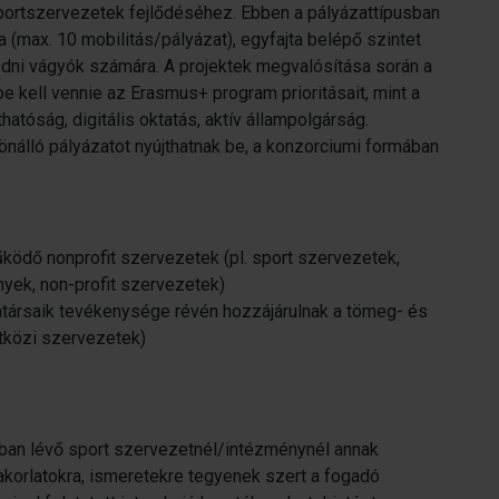
sportszervezetek fejlődéséhez. Ebben a pályázattípusban
 (max. 10 mobilitás/pályázat), egyfajta belépő szintet
ni vágyók számára. A projektek megvalósítása során a
kell vennie az Erasmus+ program prioritásait, mint a
tóság, digitális oktatás, aktív állampolgárság.
nálló pályázatot nyújthatnak be, a konzorciumi formában
ködő nonprofit szervezetek (pl. sport szervezetek,
nyek, non-profit szervezetek)
társaik tevékenysége révén hozzájárulnak a tömeg- és
tközi szervezetek)
an lévő sport szervezetnél/intézménynél annak
akorlatokra, ismeretekre tegyenek szert a fogadó