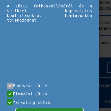
azok a kezdeményezések, amik segíthetnek áthi
A sütik felhasználásáról és a
jártasságot és a releváns technológiai eszközö
sütikkel kapcsolatos
beállításokról honlapunkon
tájékozódhat.
Ha te is fontosnak tartod a digitalizációt
lehetőséget és
vegyél részt a webinárium
Részletek és a rendezvény programja hamaros
Impresszu
Rendszer sütik
Elemzési sütik
Fot
Marketing sütik