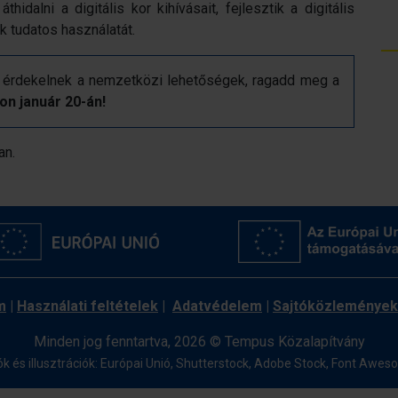
dalni a digitális kor kihívásait, fejlesztik a digitális
k tudatos használatát.
 és érdekelnek a nemzetközi lehetőségek, ragadd meg a
on január 20-án!
an.
m
|
Használati feltételek
|
Adatvédelem
|
Sajtóközlemények
Minden jog fenntartva, 2026 © Tempus Közalapítvány
ók és illusztrációk: Európai Unió, Shutterstock, Adobe Stock,
Font Awes