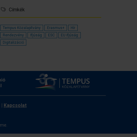
Címkék
Tempus Közalapítvány
Erasmus+
Hír
Rendezvény
Ifjúság
ESC
EU ifjúság
Digitalizáció
|
Kapcsolat
ome.