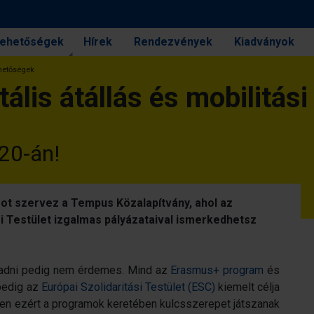
 lehetőségek
Hírek
Rendezvények
Kiadványok
lehetőségek
tális átállás és mobilitás
20-án!
ot szervez a Tempus Közalapítvány, ahol az
si Testület izgalmas pályázataival ismerkedhetsz
maradni pedig nem érdemes. Mind az
Erasmus+ program
és
pedig az
Európai Szolidaritási Testület (ESC)
kiemelt célja
ppen ezért a programok keretében kulcsszerepet játszanak