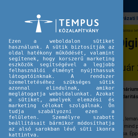
Pályázati
Erasmus+
Save the date: Digitális átállás és mobilitási 
Save the date: Digi
Ezen a weboldalon sütiket
használunk. A sütik biztosítják az
oldal hatékony működését, valamint
segítenek, hogy korszerű marketing
eszközök segítségével a legjobb
Tudj meg többet január 
felhasználói élményt nyújthassuk
látogatóinknak. A rendszer
üzemeltetéséhez szükséges sütik
azonnal elindulnak, amikor
Január 20-án ismét információs webinárium
meglátogatja weboldalunkat. Azokat
Erasmus+ ifjúság és az Európai Szolidaritá
a sütiket, amelyek elemzési és
meg.
marketing célokat szolgálnak, Ön
tudja szabályozni ezen a
felületen. Személyre szabott
A digitalizáció térhódítása tagadhatatlan, le
beállításait bármikor módosíthatja
az ehhez tartozó
DiscoverEU lehetőség
, mind 
az alsó sarokban lévő süti ikonra
a digitális átállás elősegítése, támogatása. É
kattintva.