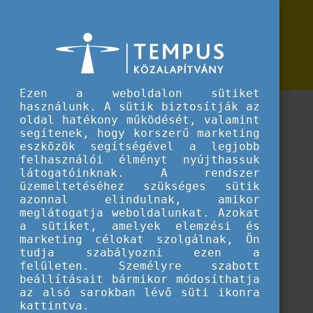
Erasmus+
Támogatja az együttműködést a
Támogatja az együttműködést a készségfejlesztési paktum
készségfejlesztési paktum
Ezen a weboldalon sütiket
használunk. A sütik biztosítják az
A 2020-ban meghirdetett paktum az európai
oldal hatékony működését, valamint
készségfejlesztési program egyik fő eleme.
segítenek, hogy korszerű marketing
eszközök segítségével a legjobb
HÁTTÉR
felhasználói élményt nyújthassuk
látogatóinknak. A rendszer
üzemeltetéséhez szükséges sütik
Az innováció és a gazdasági növekedés érdekében a
azonnal elindulnak, amikor
vállalkozásoknak megfelelően képzett munkaerőre van
meglátogatja weboldalunkat. Azokat
szükségük. A készségek kereslete és kínálata között
a sütiket, amelyek elemzési és
azonban egyre nagyobb a szakadék, hangsúlyos a
marketing célokat szolgálnak, Ön
tudja szabályozni ezen a
készséghiány, míg közben sokakat fenyeget
felületen. Személyre szabott
munkanélküliség.
beállításait bármikor módosíthatja
az alsó sarokban lévő süti ikonra
CÉLOK
kattintva.