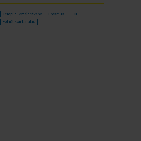
Tempus Közalapítvány
Erasmus+
Hír
Felnőttkori tanulás