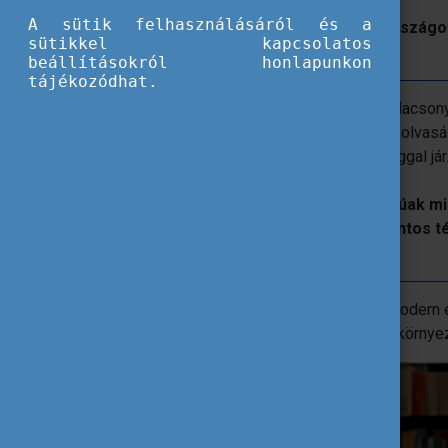
A sütik felhasználásáról és a
A legjobban teljesítő európai uniós országo
sütikkel kapcsolatos
Hollandia és Svédország voltak.
beállításokról honlapunkon
tájékozódhat.
A készségek romlása különösen az alacsony
magasabb iskolai végzettség az írás-olvas
készségekben való nagyobb jártassággal jár
Ezek a készségek kulcsfontosságúak min
foglalkoztathatóság és a bérek fontos té
innováció alapját képezik.
A képzett felnőttek felkészültebbek a modern
navigálnak a mai, információban gazdag környe