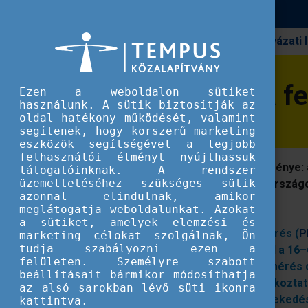
Pályázati
Erasmus+
Újra felmérték a felnőttek készségeit
Újra felmérték a f
Ezen a weboldalon sütiket
használunk. A sütik biztosítják az
oldal hatékony működését, valamint
segítenek, hogy korszerű marketing
eszközök segítségével a legjobb
felhasználói élményt nyújthassuk
A 2023-as nemzetközi kutatás eredménye: a
látogatóinknak. A rendszer
üzemeltetéséhez szükséges sütik
számos országban - köztük Magyarországon 
azonnal elindulnak, amikor
évtizedben.
meglátogatja weboldalunkat. Azokat
a sütiket, amelyek elemzési és
Az átfogó felnőttkori készség-felmérés (
P
marketing célokat szolgálnak, Ön
tudja szabályozni ezen a
(összesen 31 országban) – mérte fel a 16–6
felületen. Személyre szabott
problémamegoldó készségeit. A felmérés cé
beállításait bármikor módosíthatja
fejlesztése hogyan javíthatja a foglalkozta
az alsó sarokban lévő süti ikonra
módon lendítheti fel a gazdasági növekedés
kattintva.