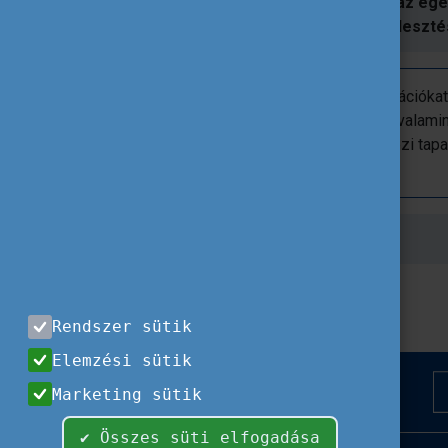
Ennek érdekében
kiemelten fontos
az egé
hangsúlyozása
és
a készségek fejleszté
Amennyiben szívesen olvasna információkat
lehetőségeket nyújt a felnőtt tanulók, valamin
szakemberek, munkatársak nemzetközi tapas
meg
weboldalunkat!
A cikk forrása:
OECD > Publications
Rendszer sütik
Elemzési sütik
Marketing sütik
✔ Összes süti elfogadása