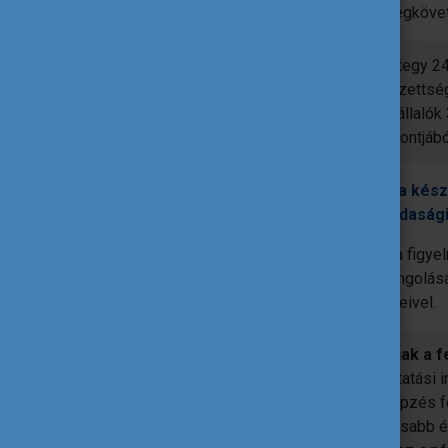
eltérnek attól, amit jelenlegi munkájuk megköve
Magyarországon a munkavállalók mintegy 24%
jelenti, hogy legmagasabb iskolai végzettsé
szükséges készségeknek. A munkavállalók 35
képzettségük nem a munkájuk szempontjából 
A felmérés rávilágít tehát arra, hogy a ké
való igazítása kulcsfontosságú a gazdasági
A felmérés eredményei arra is felhívják a fig
rendszerek és a munkaerőpiac összehangolására
folyamatosan változó világ követelményeivel.
Az eredmények lehetőséget kínálnak a fe
az érintett országok kormányai, az oktatási 
intézkedéseket hozhatnak a felnőttképzés f
legyenek a munkaerő-piacon és magasabb él