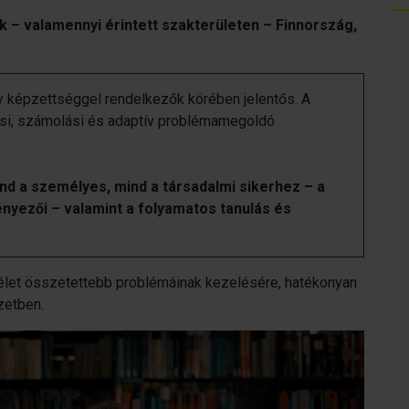
k – valamennyi érintett szakterületen – Finnország,
 képzettséggel rendelkezők körében jelentős. A
ási, számolási és adaptív problémamegoldó
.
d a személyes, mind a társadalmi sikerhez – a
nyezői – valamint a folyamatos tanulás és
 élet összetettebb problémáinak kezelésére, hatékonyan
zetben.