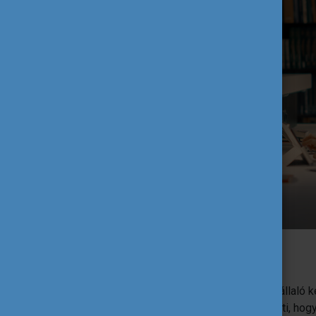
Kép forrása: Shutterstock.com
Túl- , vagy alulképzettség
Az
OECD-országokban
számos munkavállaló ké
szükséges készségekhez, ami azt jelenti, hogy