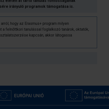
sz életen át tartó tanulás fontosságának
sére irányuló programok támogatása is.
 arról, hogy az Erasmus+ program milyen
t a felnőttkori tanulással foglalkozó tanárok, oktatók,
ztalatszerzése kapcsán, akkor látogassa