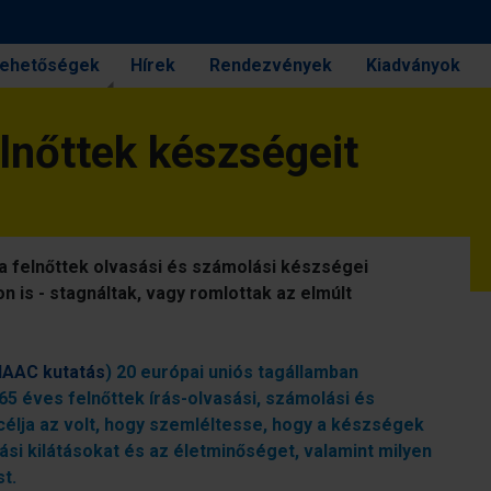
 lehetőségek
Hírek
Rendezvények
Kiadványok
elnőttek készségeit
 felnőttek olvasási és számolási készségei
is - stagnáltak, vagy romlottak az elmúlt
IAAC kutatás
) 20 európai uniós tagállamban
5 éves felnőttek írás-olvasási, számolási és
lja az volt, hogy szemléltesse, hogy a készségek
tási kilátásokat és az életminőséget, valamint milyen
t.