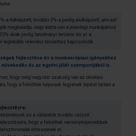
telne.
-a túlképzett, további 5%-a pedig alulképzett, ami azt
gük meghaladja, vagy alatta van a jelenlegi munkájukhoz
%-ának pedig tanulmányi területe tér el: a
leginkább releváns területhez kapcsolódik.
szségek fejlesztése és a munkaerőpiaci igényekhez
 növekedés és az egyéni jólét szempontjából is.
yelmet, hogy még nagyobb szükség van az oktatási
, hogy a felnőttek képesek legyenek lépést tartani a
jlesztésre:
intézmények és a vállalatok további célzott
ejlesztésére, hogy a felnőttek versenyképesebbek
etszínvonalat érhessenek el.