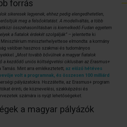
bb forrás
lok sikeresek legyenek, ehhez pedig elengedhetetlen,
rősítjük meg a felsőoktatást. A modellváltás, a több
mzetközi összehasonlításban is kiemelkedő Fudan egyetem
lyek a fiatalok érdekét szolgálják”
– jelentette ki
 Minisztérium miniszterhelyettese elmondta: a kormány
árság valóban hasznos szakmai és tudományos
nyekkel.
„Most tovább bővülnek a magyar fiatalok
nő a kezdődő uniós költségvetési ciklusban az Erasmus+
a Tamás. Mint arra emlékeztetett,
az előző hétéves
evője volt a programnak, és összesen 100 milliárd
tnerségi pályázatokra. Hozzátette, az Erasmus+ program
tókat érinti, de köznevelési, szakképzési és
zervezetek számára is nyújt lehetőségeket.
ségek a magyar pályázók