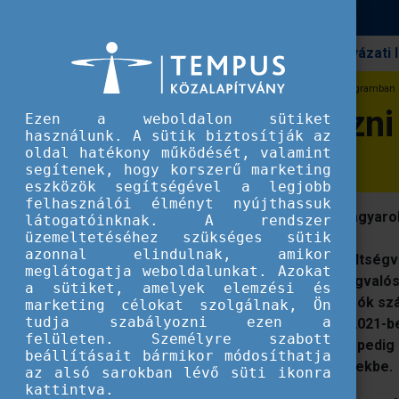
Pályázati
Erasmus+
Újra lehet pályázni az Erasmus+ programban
Újra lehet pályáz
Ezen a weboldalon sütiket
használunk. A sütik biztosítják az
oldal hatékony működését, valamint
segítenek, hogy korszerű marketing
eszközök segítségével a legjobb
felhasználói élményt nyújthassuk
Rekord összegű források állnak a magyar
látogatóinknak. A rendszer
üzemeltetéséhez szükséges sütik
azonnal elindulnak, amikor
Az Európai Unió 2021-2027 közötti költség
meglátogatja weboldalunkat. Azokat
is új szakaszba lépett. A program megvalósí
a sütiket, amelyek elemzési és
forrást biztosítanak. A magyar pályázók szá
marketing célokat szolgálnak, Ön
tudja szabályozni ezen a
forint) pályázati keret lesz elérhető 2021
felületen. Személyre szabott
az Erasmus+ programban, mostantól pedig
beállításait bármikor módosíthatja
együttműködési és mobilitási projektekbe.
az alsó sarokban lévő süti ikonra
kattintva.