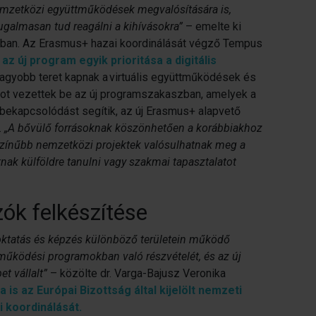
nemzetközi együttműködések megvalósítására is,
galmasan tud reagálni a kihívásokra”
– emelte ki
atban. Az Erasmus+ hazai koordinálását végző Tempus
:
az új program egyik prioritása a digitális
 nagyobb teret kapnak a virtuális együttműködések és
got vezettek be az új programszakaszban, amelyek a
bekapcsolódást segítik, az új Erasmus+ alapvető
.
„A bővülő forrásoknak köszönhetően a korábbiakhoz
színűbb nemzetközi projektek valósulhatnak meg a
ak külföldre tanulni vagy szakmai tapasztalatot
zók felkészítése
oktatás és képzés különböző területein működő
űködési programokban való részvételét, és az új
t vállalt”
– közölte dr. Varga-Bajusz Veronika
is az Európai Bizottság által kijelölt nemzeti
 koordinálását.