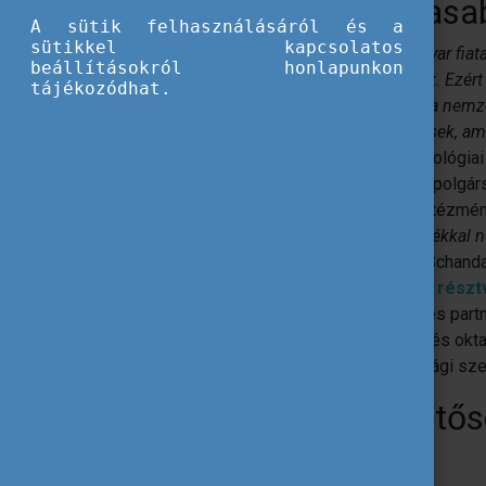
70 százalékkal magasa
A sütik felhasználásáról és a
sütikkel kapcsolatos
„Számunkra valóban fontos, hogy a magyar fiata
beállításokról honlapunkon
hogy megfelelő képzésben részesüljenek. Ezért e
tájékozódhat.
mint 1500 milliárd forintos fejlesztések, a ne
magyarországi jelenléte mind olyan lépések, ame
Schanda Tamás. Az Innovációs és Technológiai
elkötelezett amellett, hogy az egyetemi polg
kapcsolatokat építhessen külföldi társintézmé
lehetőségei, ugyanis összesen 70 százalékkal 
program költségvetése”
– jelentette be Schand
időszakban mintegy 235 ezer magyar résztv
forint állt rendelkezésre
a mobilitási és par
elsősorban a felsőoktatásban tanulókat és okta
felnőttoktatási intézmények, illetve ifjúsági s
Soha nem látott lehető
előtt