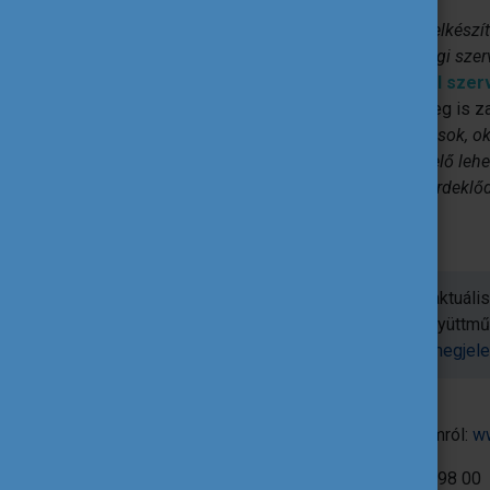
„Már folyamatban van a hazai pályázók felkészít
felnőttoktatási intézmények, illetve ifjúsági sz
kiemelte:
a Tempus Közalapítvány által sze
több mint 1000 fő vett részt,
és jelenleg is z
szereplője – diákok, hallgatók, pedagógusok, ok
szakértelmének, tapasztalatának megfelelő leh
pedig minden segítséget megadunk az érdeklőd
Bajusz Veronika.
Már elérhetők az Erasmus+ program aktuális 
Mobilitási projektekre május 11-ig, együttmű
Részletek:
https://erasmusplusz.hu/megjele
További információ az Erasmus+ programról:
w
Sajtókapcsolat:
sajto@tpf.hu
| 06 20 921 98 00