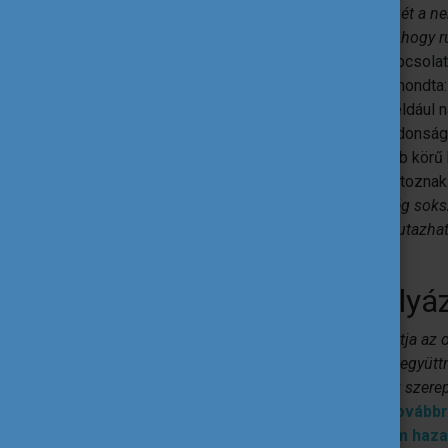
„A koronavírus-járvány rányomta a bélyegét a 
ugyanakkor az Erasmus+ bebizonyította, hogy ru
Czibere Károly a program indulásával kapcsol
Közalapítvány kuratóriumának elnöke elmondta
megoldások támogatása
, a jövőben például
mobilitások. Emellett számos további újdonsá
hozzáférhetőséget és a minél szélesebb körű 
célkitűzései és értékei azonban nem változnak
képest jóval többen pályázhatnak, így még sok
program támogatásával, és még többen utazhatn
szerezni”
– mondta el Czibere Károly.
Már zajlik a hazai pályá
„A Tempus Közalapítvány 25 éve támogatja az 
intézmények és szervezetek nemzetközi együttm
programszakasz előkészítésében is aktív szerepe
főigazgató.
A Tempus Közalapítvány továbbra 
irodaként végzi az Erasmus+ program hazai