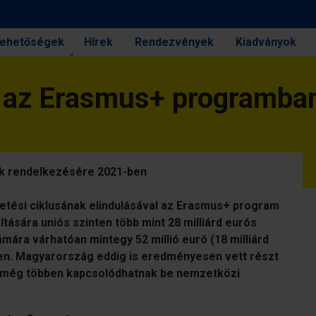
 lehetőségek
Hírek
Rendezvények
Kiadványok
ni az Erasmus+ programba
ok rendelkezésére 2021-ben
vetési ciklusának elindulásával az Erasmus+ program
tására uniós szinten több mint 28 milliárd eurós
mára várhatóan mintegy 52 millió euró (18 milliárd
-ben. Magyarország eddig is eredményesen vett részt
 még többen kapcsolódhatnak be nemzetközi