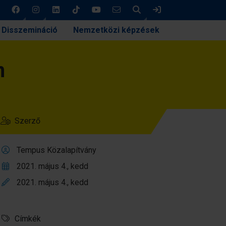
Keresés
Bejelentkezés
Disszemináció
Nemzetközi képzések
n
Szerző
Tempus Közalapítvány
2021. május 4., kedd
2021. május 4., kedd
Címkék