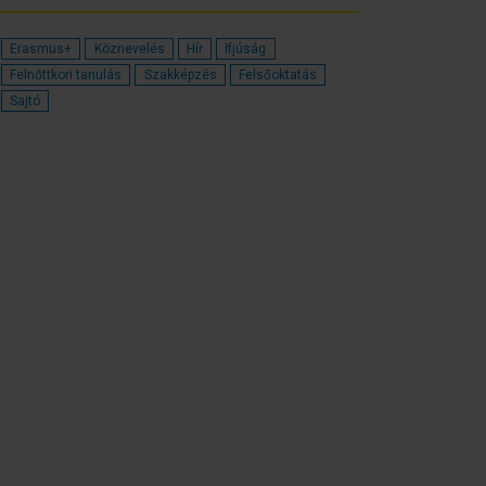
Erasmus+
Köznevelés
Hír
Ifjúság
Felnőttkori tanulás
Szakképzés
Felsőoktatás
Sajtó