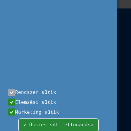
Rendszer sütik
Elemzési sütik
Impresszum
|
Használati feltételek
|
Marketing sütik
Adatvédelem
|
Sajtóközlemények
|
Kapcsolat
✔ Összes süti elfogadása
Minden jog fenntartva, 2026 © Tempus