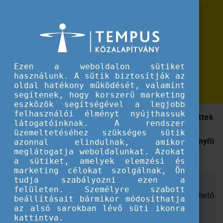
Erasmus+
Visszajelzés a Magic School - a MI
Visszajelzés a Magic School - a MI varázslatos asszisztensünk című eTwinn
varázslatos asszisztensünk című
eTwinning webináriumról
Ezen a weboldalon sütiket
használunk. A sütik biztosítják az
videó és bemutatóanyag
oldal hatékony működését, valamint
segítenek, hogy korszerű marketing
eszközök segítségével a legjobb
felhasználói élményt nyújthassuk
A webinárium során a résztvevők megismerkedhettek
látogatóinknak. A rendszer
a Magic School mesterséges intelligencia alapú
üzemeltetéséhez szükséges sütik
programmal, melynek használata nagyban megkönnyíti
azonnal elindulnak, amikor
meglátogatja weboldalunkat. Azokat
a pedagógusok munkáját.
a sütiket, amelyek elemzési és
marketing célokat szolgálnak, Ön
tudja szabályozni ezen a
A pedagógusoknak létrehozott platform egy olyan
felületen. Személyre szabott
eszköz, mellyel többféle feladat egyszerre elvégezhető.
beállításait bármikor módosíthatja
A
január 24-i webináriumot
Kiss Mónika Mária és
az alsó sarokban lévő süti ikonra
kattintva.
Skultéty Zoltánné eTwinning nagykövetek tartották.