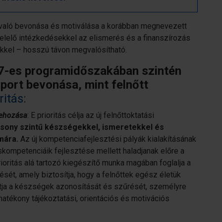
a való bevonása és motiválása a korábban megnevezett
felelő intézkedésekkel az elismerés és a finanszírozás
gekkel – hosszú távon megvalósítható.
-es programidőszakában szintén
oport bevonása, mint felnőtt
ritás:
rehozása
: E prioritás célja az új felnőttoktatási
csony szintű készségekkel, ismeretekkel és
mára.
Az új kompetenciafejlesztési pályák kialakításának
cskompetenciáik fejlesztése mellett haladjanak előre a
oritás alá tartozó kiegészítő munka magában foglalja a
ését, amely biztosítja, hogy a felnőttek egész életük
vítja a készségek azonosítását és szűrését, személyre
 hatékony tájékoztatási, orientációs és motivációs