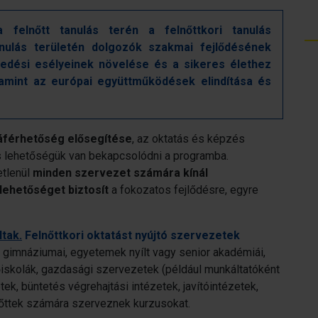
elnőtt tanulás terén a felnőttkori tanulás
anulás területén dolgozók szakmai fejlődésének
kedési esélyeinek növelése és a sikeres élethez
amint az európai együttműködések elindítása és
áférhetőség elősegítése
, az oktatás és képzés
 lehetőségük van bekapcsolódni a programba.
etlenül
minden szervezet számára kínál
lehetőséget biztosít
a fokozatos fejlődésre, egyre
tak.
Felnőttkori oktatást nyújtó szervezetek
és gimnáziumai, egyetemek nyílt vagy senior akadémiái,
skolák, gazdasági szervezetek (például munkáltatóként
ek, büntetés végrehajtási intézetek, javítóintézetek,
őttek számára szerveznek kurzusokat.