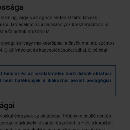
tossága
learning, vagyis az egész életen át tartó tanulás
 alapú társadalom és a munkahelyek korszerűsítése is
 a felnőttek részéről is.
 anyagi, és/vagy munkaerőpiaci előnyök mellett, számos
, új kihívásokat és kapcsolódásokat adhat, új célokat
t tanulók és az iskolaköteles korú diákok oktatási
l nem hatékonyak a diákoknál bevált pedagógiai
ságai
élokkal érkeznek az oktatásba. Többnyire önálló döntés
 persze munkahelyi elvárás részeként is – és a korukból,
saláddal, gyermekekkel is rendelkeznek, emiatt és a