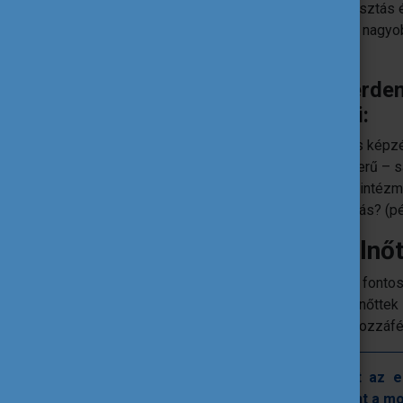
alkalmazkodó, mind módszertan, időbeosztás és
Európa-szerte érezhetőek, hiszen egyre nagyo
oktatási kurzusok kínálata.
Felnőtt tanulóként pedig érde
végig gondolni, utána járni:
Milyen támogatások vagy ingyenes képzé
Van- e online, vagy vegyes rendszerű –
Tájékozódás, kapcsolatfelvétel az intézm
Van-e esetleg munkahelyi támogatás? (p
Alacsonyan képzett felnő
A vonatkozó európai uniós szakpolitikák fontos
többek között az alacsonyan képzett felnőttek
ehhez kapcsolódóan a tanuláshoz való hozzáfé
Ennek érdekében kiemelt feladat az em
akadályok megszüntetése, valamint a mo