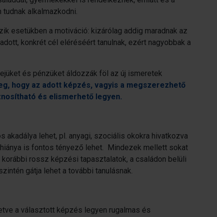
 tudnak alkalmazkodni.
zik esetükben a motiváció: kizárólag addig maradnak az
 adott, konkrét cél eléréséért tanulnak, ezért nagyobbak a
ejüket és pénzüket áldozzák föl az új ismeretek
meg, hogy az adott képzés, vagyis a megszerezhető
znosítható és elismerhető legyen.
akadálya lehet, pl. anyagi, szociális okokra hivatkozva
hiánya is fontos tényező lehet. Mindezek mellett sokat
 korábbi rossz képzési tapasztalatok, a családon belüli
zintén gátja lehet a további tanulásnak.
lletve a választott képzés legyen rugalmas és