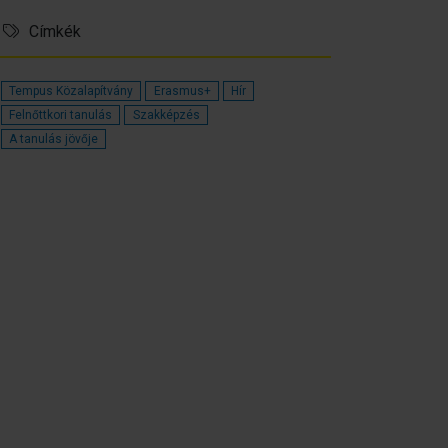
Címkék
Tempus Közalapítvány
Erasmus+
Hír
Felnőttkori tanulás
Szakképzés
A tanulás jövője