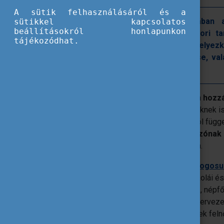
A sütik felhasználásáról és a
Az Erasmus+ program fókuszában a f
sütikkel kapcsolatos
beállításokról honlapunkon
minőségének javítása, a felnőttkori t
tájékozódhat.
támogatása, a felnőtt tanulók elhelyez
szükséges készségeik fejlesztése, val
megerősítése áll.
A program prioritása 2021-2027 között a
hozz
különböző szintjein működő intézményeknek is
Tapasztalattól és szervezeti kapacitástól függ
lehetőségeket,
valamint
minden pályázónak 
összetettebb projektek megvalósítására.
A pályázásra kizárólag intézmények jogosul
lehetnek például
felnőttek általános iskolái 
közgyűjtemények, közösségi központok, népfői
is), színházak, civil szervezetek, szakszervezet
egyházak vagy más szervezetek, amelyek feln