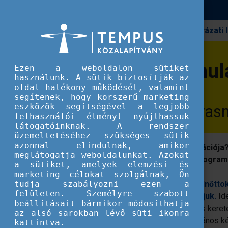
Pályázati
Erasmus+
A felnőttkori tanulás sajátosságai
A felnőttkori tanu
Ezen a weboldalon sütiket
használunk. A sütik biztosítják az
oldal hatékony működését, valamint
segítenek, hogy korszerű marketing
eszközök segítségével a legjobb
Felnőtt tanulás az Er
felhasználói élményt nyújthassuk
látogatóinknak. A rendszer
üzemeltetéséhez szükséges sütik
azonnal elindulnak, amikor
Miben más a felnőttek tanulási motivációja
meglátogatja weboldalunkat. Azokat
és hogyan támogatja az Erasmus+ program
a sütiket, amelyek elemzési és
marketing célokat szolgálnak, Ön
tudja szabályozni ezen a
Az Erasmus+ program esetében a felnőttokta
felületen. Személyre szabott
felnőtt tanulás megnevezést használjuk.
Ide
beállításait bármikor módosíthatja
kor felett, iskolarendszerű felnőttoktatás keret
az alsó sarokban lévő süti ikonra
de azok közül is csak szigorúan az általános 
kattintva.