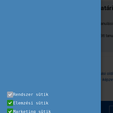
Őszi pályázati beadási határ
szektorban:
Erasmus-akkreditáció a felnőtt tanulás
óra. (brüsszeli idő szerint)
Kis léptékű partnerségek a felnőtt tan
óra. (brüsszeli idő szerint)
Források:
Az Erasmus+ program felnőtt tanulási ol
Hogyan vonhatók be az alacsonyan képzet
Miért tanul máshogy egy felnőtt?
Rendszer sütik
Elemzési sütik
Marketing sütik