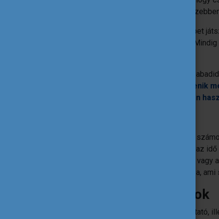
munkahelyi időbeosztásuk miatt is nehezebben
Mindezek miatt kiemelten fontos szerepet játs
oktatásban, amíg a motivációjuk fennáll. Mindig
képzés iránti elvárások is a részükről.
A résztvevők tehát jellemzően a saját szabadid
elsajátítására, így
fontos igényként jelenik 
tudás gyakorlatias, a munkaerő-piacon has
Akadályozó tényezők
A felnőttkori képzésbe való belépésnek számos 
sokan maradnak távol a képzésektől, de az idő 
számít a társadalmi, szociális környezet vagy a
minta, vagy akár az alapkészségek hiánya, ami s
Lehetséges megoldások
A felnőttek esetében fontos, hogy az oktató, i