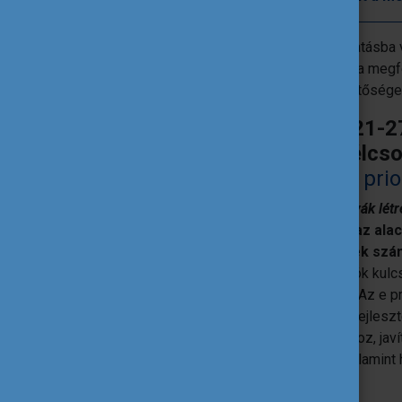
Bár az alacsonyan képzett felnőttek oktatásb
nehézségek miatt nagy kihívást jelent – a meg
terén, valamint a megfelelő tanulási lehetősé
Az Erasmus+ program 2021-27
kiemelten jelenik meg a célcs
tanulási
szektorspecifikus prio
Kompetenciafejlesztési és átképzési pályák lét
lehetőségek előmozdítása,
különösen az ala
kompetenciákkal rendelkező felnőttek szá
lehetővé kell tennie, hogy a felnőtt tanulók kul
magasabb szintű képesítések irányába. Az e pri
pályaorientáció mint olyan szolgáltatás fejleszt
során hozzáférjenek a releváns tanuláshoz, ja
szabott tanulási ajánlatokat dolgoz ki, valamint
stratégiákat alakít ki.