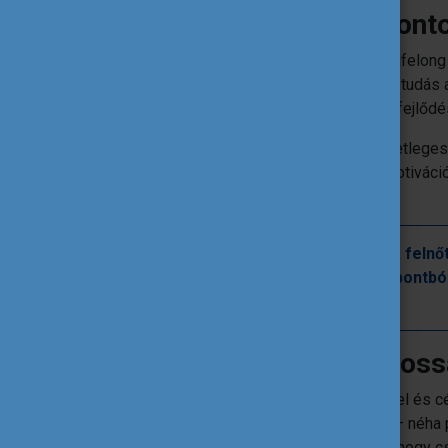
A felnőttkori tanulás fon
Az EU stratégiájának is fontos része a Lifelong 
támogatása, de emellett az információs, tudás
egyre inkább megköveteli a folyamatos fejlődést
A folyamatos tanulásnak azonban az esetleges
személyes előnye is van: önbizalmat, motivációt
jeleníthet meg az életünkben.
Óriási eltérések vannak azonban a felnőt
igényei között, emiatt sok szempontbó
módszerek.
A felnőtt tanulók sajátos
A felnőtt tanulók teljesen más bemenettel és c
alapján lépnek be a tanulási folyamatba – néha
élethelyzetükből fakadóan előfordulhat, hogy c