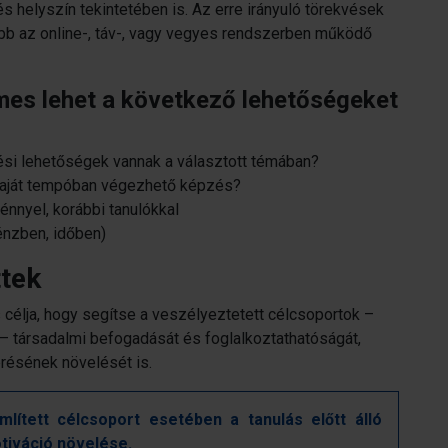
 helyszín tekintetében is. Az erre irányuló törekvések
bb az online-, táv-, vagy vegyes rendszerben működő
mes lehet a következő lehetőségeket
si lehetőségek vannak a választott témában?
 saját tempóban végezhető képzés?
énnyel, korábbi tanulókkal
énzben, időben)
ttek
 célja, hogy segítse a veszélyeztetett célcsoportok –
 – társadalmi befogadását és foglalkoztathatóságát,
résének növelését is.
lített célcsoport esetében a tanulás előtt álló
tiváció növelése.