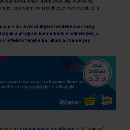
rvezésével: lehet információs nap, workshop,
ámoló, vagy bármilyen rendhagyó megmozdulás a
asmus+ 35. évfordulójáról emlékezünk meg:
tatjuk a program kiemelkedő eredményeit, a
ben reflektorfénybe kerülnek a személyes
eményét az
erasmusdays.eu oldalon
az „I Organize”