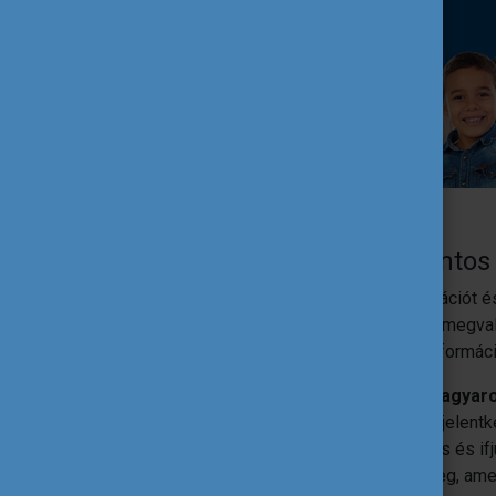
Egy kattintá
sra minden fontos 
Az eseményt szervezők tippeket, inspirációt é
népszerűsítéséhez, szervezéséhez és megval
honlaprészt
ide kattintva
, ahol minden informác
Tavaly
77 eseménnyel csatlakozott Magyar
intézmény és szervezet projektcsapata jelent
szakképzés, felnőtt tanulás, felsőoktatás és i
országszerte 33 városban valósultak meg, ame