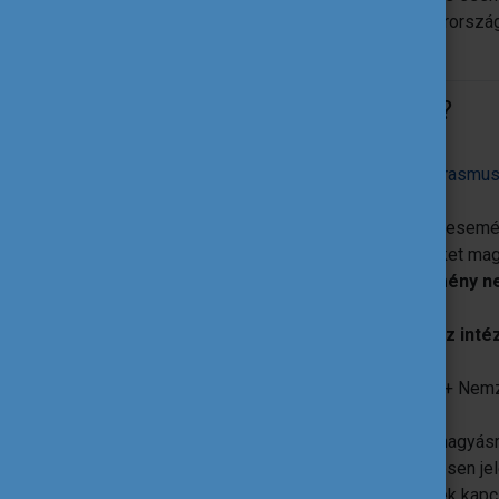
gombra kattintva. Csatlakozzon a magyarorsz
meg projektjét a világnak!
Hogyan lehet jelentkezni?
Látogasson el a központi
www.erasmus
található
„I Organize”
gombra!
Kövesse az űrlapot és töltse fel esemé
Arra kérjük, hogy az alábbi mezőket magy
- Name of the event / Az esemény n
- Description / Leírás
- Name of the Organization / Az int
Minden jelentkezést az Erasmus+ Nemz
ellenőriz és hagy jóvá.
A sikeres jelentkezésről és jóváhagyás
A regisztrációt követően a sikeresen j
további tudnivalók és lehetőségek kapc