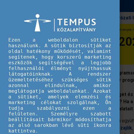
Pályázati
Erasmus+
#ErasmusDays 2022: Elindult az események re
#ErasmusDays 2022
Ezen a weboldalon sütiket
használunk. A sütik biztosítják az
oldal hatékony működését, valamint
segítenek, hogy korszerű marketing
eszközök segítségével a legjobb
felhasználói élményt nyújthassuk
Csatlakozzon az Erasmus Napok programso
látogatóinknak. A rendszer
üzemeltetéséhez szükséges sütik
között, ünnepelje velünk az Erasmus+ prog
azonnal elindulnak, amikor
meglátogatja weboldalunkat. Azokat
Fontosnak tartja az európai közösséget és
a sütiket, amelyek elemzési és
megmutatni másoknak is a projektjét? Ha a
marketing célokat szolgálnak, Ön
tudja szabályozni ezen a
legyen szervező, ossza meg tapasztalatait 
felületen. Személyre szabott
beállításait bármikor módosíthatja
A nemzetközi Erasmus Napok keretében együtt
az alsó sarokban lévő süti ikonra
programsorozat
október 13-15. között zajlik
kattintva.