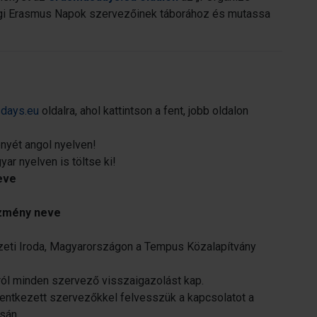
ági Erasmus Napok szervezőinek táborához és mutassa
days.eu
oldalra, ahol kattintson a fent, jobb oldalon
nyét angol nyelven!
ar nyelven is töltse ki!
eve
ézmény neve
eti Iroda, Magyarországon a Tempus Közalapítvány
ról minden szervező visszaigazolást kap.
elentkezett szervezőkkel felvesszük a kapcsolatot a
sán.