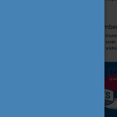
Plusz támogatás a szeptember
Regisztrálja eseményét minél hamarabb, hiszen
támogatásban részesülnek a szervezés során: 
promóciós tárgyakkal segítjük őket, hogy a ki
legnagyobb sikert érjék el.