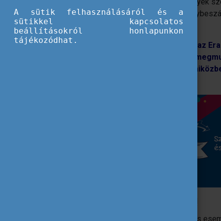
megmutathatja magát, különféle események sze
A sütik felhasználásáról és a
módszertani bemutató, flashmob, élménybesz
sütikkel kapcsolatos
résztvevők bevonásával.
beállításokról honlapunkon
tájékozódhat.
Idén, a hatodik Erasmus Napok során az Er
bemutatkoznak az Erasmus35 arcai, megmu
projektmegvalósítók elért sikereit, miköz
történeteket.
Elkezdődött a regiszt
ráció!
Ha van egy jó ötlete, már regisztrálhatja is es