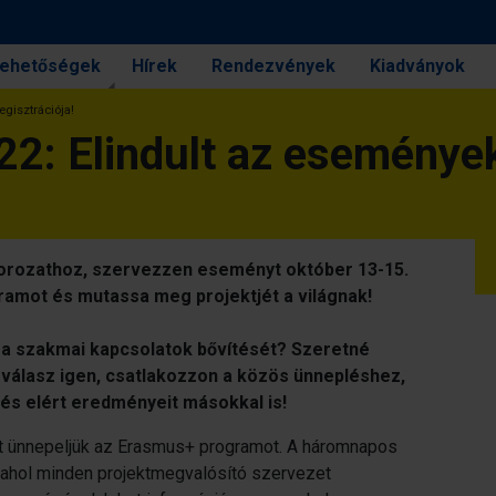
 lehetőségek
Hírek
Rendezvények
Kiadványok
gisztrációja!
: Elindult az események 
rozathoz, szervezzen eseményt október 13-15.
ramot és mutassa meg projektjét a világnak!
 a szakmai kapcsolatok bővítését? Szeretné
 válasz igen, csatlakozzon a közös ünnepléshez,
és elért eredményeit másokkal is!
 ünnepeljük az Erasmus+ programot. A háromnapos
, ahol minden projektmegvalósító szervezet