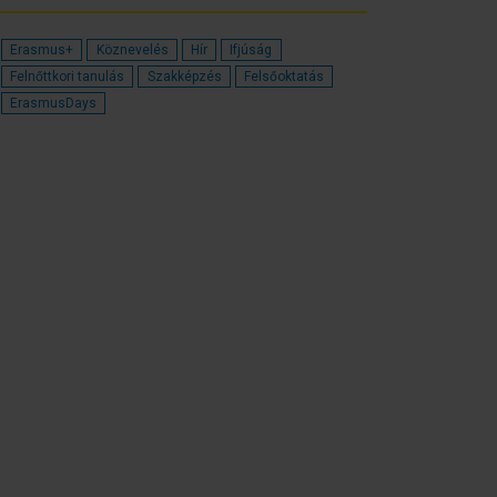
Erasmus+
Köznevelés
Hír
Ifjúság
Felnőttkori tanulás
Szakképzés
Felsőoktatás
ErasmusDays