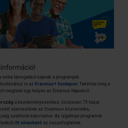
információ!
s extra támogatást kapnak a programjaik
ósításához is az
Erasmus+ honlapon
. Tekintse meg a
iót megtalál egy helyen az Erasmus Napokról.
ország
a kezdeményezéshez, összesen 73 hazai
kezett szervezőnek az Erasmus+ köznevelés,
fjúság szektorát képviselve. Az izgalmas programok
lyekről
itt olvasható
az összefoglalónk.