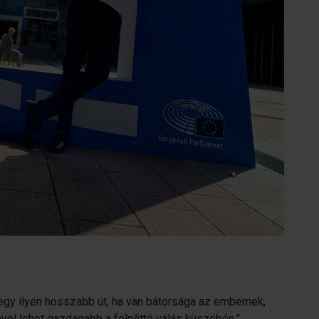
egy ilyen hosszabb út, ha van bátorsága az embernek,
nyel lehet gazdagabb a felnőtté válás küszöbén.”