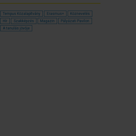
Tempus Közalapítvány
Erasmus+
Köznevelés
Hír
Szakképzés
Magazin
Pályázati Pavilon
A tanulás jövője