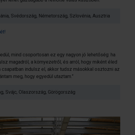
Dánia, Svédország, Németország, Szlovénia, Ausztria
ét!
edül, mind csoportosan ez egy nagyon jó lehetőség: ha
sz magadról, a környezetről, és arról, hogy miként éled
a csapatban indulsz el, akkor tudsz másokkal osztozni az
ántam meg, hogy egyedül utaztam.”
ág, Svájc, Olaszország, Görögország