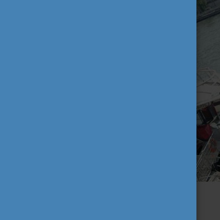
Fóti Neszta a Szajna partján
Dávid Szabolcs