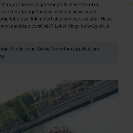
ittem, az utazás végére megtelt üzenetekkel és
elmeztetett, hogy fogytán a tárhely, annyi képet
pedig több ezer kilométert utaztam csak vonattal. Hogy
 amit másképp csinálnék? Lehet. Hogy belevágnék-e
végia, Svédország, Dánia, Németország, Belgium,
ág