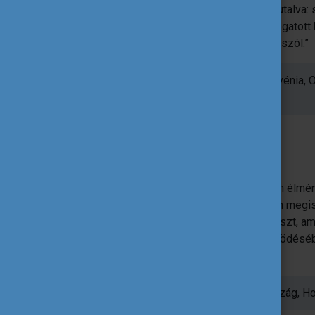
„Korábban nem igazán voltam magamra utalva: 
voltam. Így az út ilyen szempontból tartogatott
váljak – amiről valójában a felnőtt élet is szól.”
Szabolcs utazásának állomásai: Szlovénia, 
Németország, Hollandia, Csehország
Ismerd meg Szabolcs kalandjait!
Szalai Donát
„A három hét alatt rengeteg feledhetetlen élm
DiscoverEU lehetőségnek
köszönhetően megi
emberrel; olyan eseményeken vettem részt, ami
betekintést kaptam az Európai Unió működésébe
pillanatát is.”
Donát utazásának állomásai: Csehország, Hol