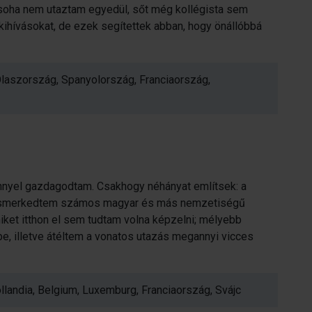
soha nem utaztam egyedül, sőt még kollégista sem
 kihívásokat, de ezek segítettek abban, hogy önállóbbá
Olaszország, Spanyolország, Franciaország,
énnyel gazdagodtam. Csakhogy néhányat említsek: a
smerkedtem számos magyar és más nemzetiségű
ket itthon el sem tudtam volna képzelni; mélyebb
, illetve átéltem a vonatos utazás megannyi vicces
landia, Belgium, Luxemburg, Franciaország, Svájc