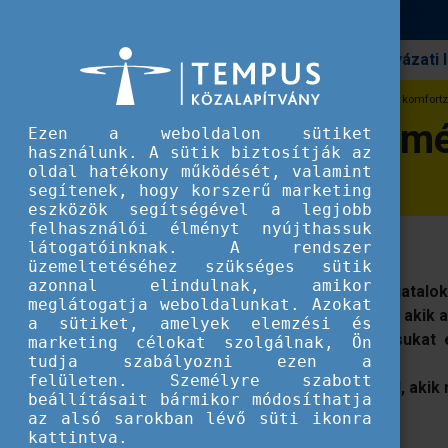
Pályázati
Erasmus+
Discover EU - Élményalapú tanulás a komfortz
Discover EU - Élm
Ezen a weboldalon sütiket
használunk. A sütik biztosítják az
oldal hatékony működését, valamint
segítenek, hogy korszerű marketing
eszközök segítségével a legjobb
felhasználói élményt nyújthassuk
A DiscoverEU volt utazói mesélnek.
látogatóinknak. A rendszer
üzemeltetéséhez szükséges sütik
azonnal elindulnak, amikor
A
DiscoverEU
az Erasmus+ 18 éves fiatalok
meglátogatja weboldalunkat. Azokat
alkalommal várja azok jelentkezését, akik 
a sütiket, amelyek elemzési és
ismereteket, fejlesztenék nyelvtudásukat 
marketing célokat szolgálnak, Ön
tudja szabályozni ezen a
kompetenciáikat, készségeiket.
felületen. Személyre szabott
Olyan fiatalok mesélnek élményeikről, akik 
beállításait bármikor módosíthatja
az alsó sarokban lévő süti ikonra
Fóti Neszta
kattintva.