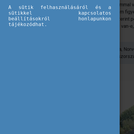
„A füzetkém, amit útinapló gyanánt magammal v
A sütik felhasználásáról és a
rajzokkal az új ismerőseimtől. A telefonom figy
sütikkel kapcsolatos
beállításokról honlapunkon
készítettem. A
DiscoverEU
applikáció szerint 
tájékozódhat.
láttam-e mindent Európában? Nem. Hogy van-e,
újra? Egészen biztosan!"
Neszta utazásának állomásai: Ausztria, Nor
Luxemburg, Franciaország, Svájc, Olaszorsz
Olvasd el Neszta történetét!