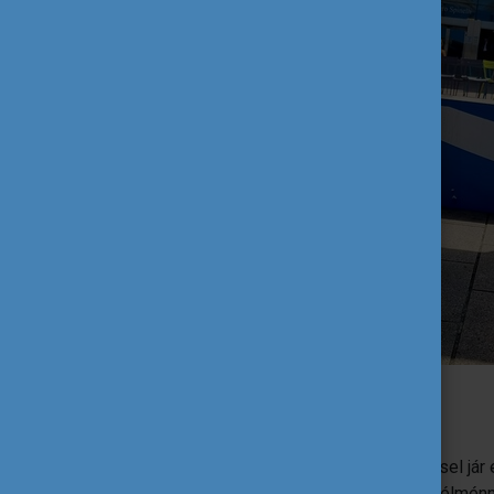
Szalai Donát az Európai Parlamentnél
Toma Áron
„Megtanultam, hogy bár sok felkészüléssel jár 
hogy belevágjon, akkor egy életre szóló élmén