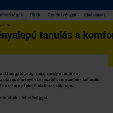
 lehetőségek
Hírek
Rendezvények
Kiadványok
ónán túl
ényalapú tanulás a komfo
at támogató programja, amely évente két
az utazás élményén keresztül szereznének kulturális
és a sikeres felnőtt élethez szükséges
már éltek a lehetőséggel.