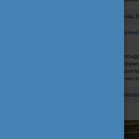
Áron és Alexa utazásának állomásai: Svájc, 
Ismerd meg Áron és Alexa DiscoverEU történet
Végh Benjámin
„Őszintén szólva úgy gondolom, hogy mind egy
egyedül vágsz neki, akkor sok mindent megtanul
meg, hogy távol vagy az otthonodtól. Viszont h
élményeken. Személy szerint egyáltalán nem b
Benjámin utazásának állomásai: Franciaorsz
Tudj meg többet Benjámin élményeiről!